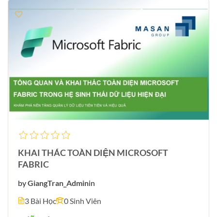
KHAI THÁC TOÀN DIỆN MICROSOFT
FABRIC
by
GiangTran_Admin
in
3 Bài Học
0 Sinh Viên