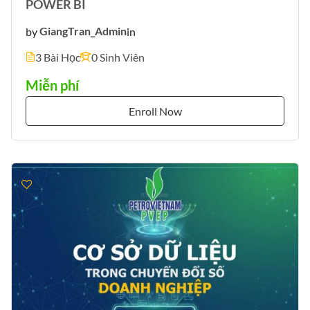
POWER BI
by
GiangTran_Admin
in
3 Bài Học
0 Sinh Viên
Miễn phí
Enroll Now