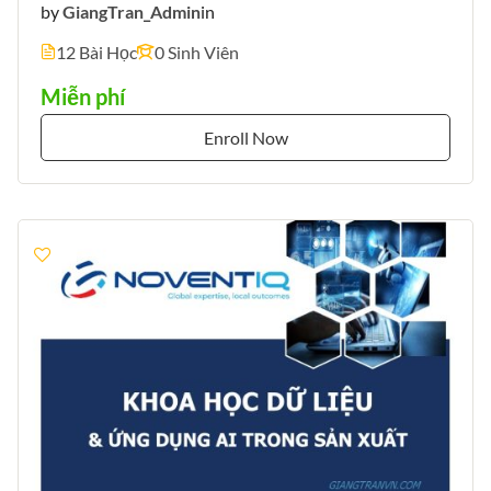
by
GiangTran_Admin
in
12 Bài Học
0 Sinh Viên
Miễn phí
Enroll Now