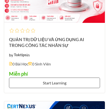
QUẢN TRỊ DỮ LIỆU VÀ ỨNG DỤNG AI
TRONG CÔNG TÁC NHÂN SỰ
by
Toktips
in
0 Bài Học
0 Sinh Viên
Miễn phí
Start Learning