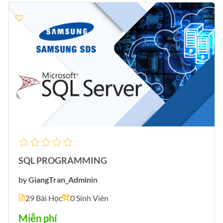
SQL PROGRAMMING
by
GiangTran_Admin
in
29 Bài Học
0 Sinh Viên
Miễn phí