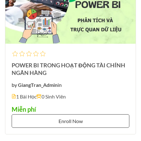
POWER BI TRONG HOẠT ĐỘNG TÀI CHÍNH
NGÂN HÀNG
by
GiangTran_Admin
in
1 Bài Học
0 Sinh Viên
Miễn phí
Enroll Now