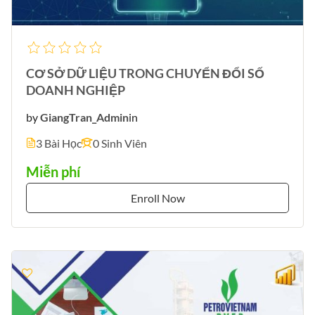
CƠ SỞ DỮ LIỆU TRONG CHUYỂN ĐỔI SỐ
DOANH NGHIỆP
by
GiangTran_Admin
in
3 Bài Học
0 Sinh Viên
Miễn phí
Enroll Now