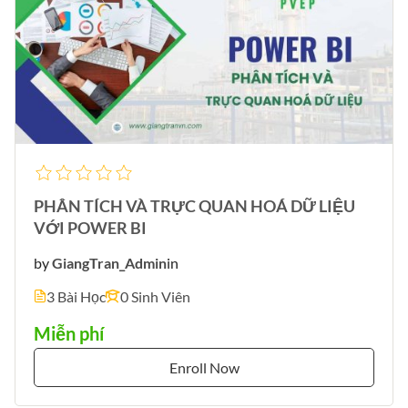
PHÂN TÍCH VÀ TRỰC QUAN HOÁ DỮ LIỆU
VỚI POWER BI
by
GiangTran_Admin
in
3 Bài Học
0 Sinh Viên
Miễn phí
Enroll Now