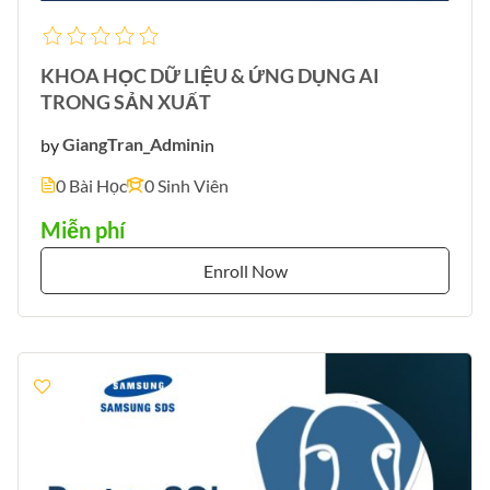
KHOA HỌC DỮ LIỆU & ỨNG DỤNG AI
TRONG SẢN XUẤT
by
GiangTran_Admin
in
0 Bài Học
0 Sinh Viên
Miễn phí
Enroll Now