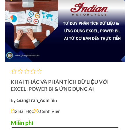
KHAI THÁC VÀ PHÂN TÍCH DỮ LIỆU VỚI
EXCEL, POWER BI & ỨNG DỤNG AI
by
GiangTran_Admin
in
2 Bài Học
0 Sinh Viên
Miễn phí