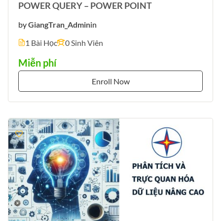
POWER QUERY – POWER POINT
by
GiangTran_Admin
in
1 Bài Học
0 Sinh Viên
Miễn phí
Enroll Now