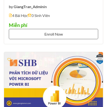
by
GiangTran_Admin
in
4 Bài Học
0 Sinh Viên
Miễn phí
Enroll Now