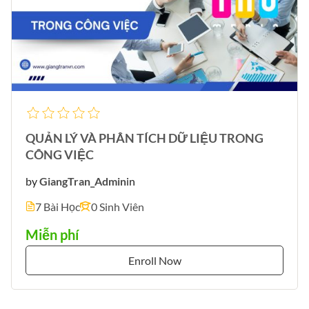
QUẢN LÝ VÀ PHÂN TÍCH DỮ LIỆU TRONG
CÔNG VIỆC
by
GiangTran_Admin
in
7 Bài Học
0 Sinh Viên
Miễn phí
Enroll Now