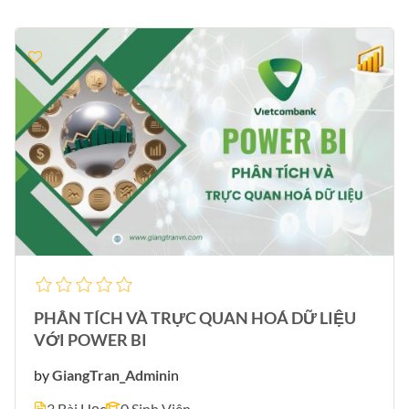
PHÂN TÍCH VÀ TRỰC QUAN HOÁ DỮ LIỆU
VỚI POWER BI
by
GiangTran_Admin
in
3 Bài Học
0 Sinh Viên