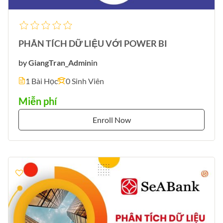
PHÂN TÍCH DỮ LIỆU VỚI POWER BI
by
GiangTran_Admin
in
1 Bài Học
0 Sinh Viên
Miễn phí
Enroll Now