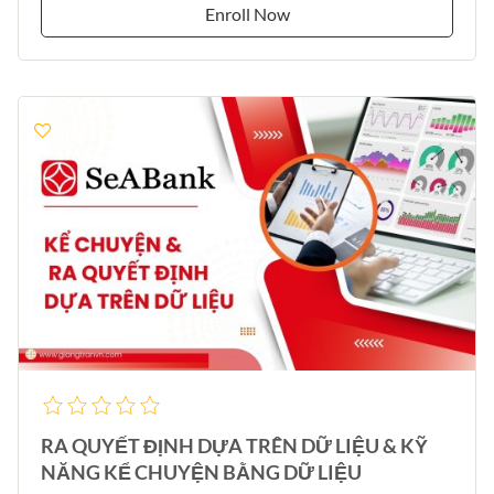
Enroll Now
RA QUYẾT ĐỊNH DỰA TRÊN DỮ LIỆU & KỸ
NĂNG KỂ CHUYỆN BẰNG DỮ LIỆU