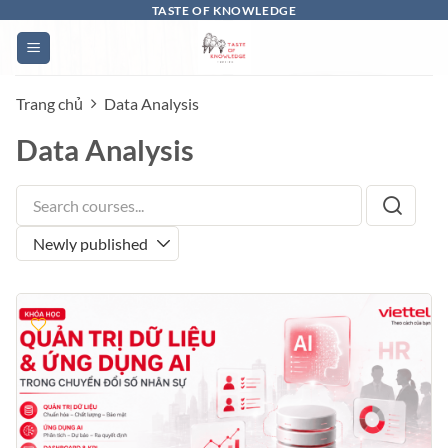
Bỏ
TASTE OF KNOWLEDGE
qua
nội
dung
Trang chủ
Data Analysis
Data Analysis