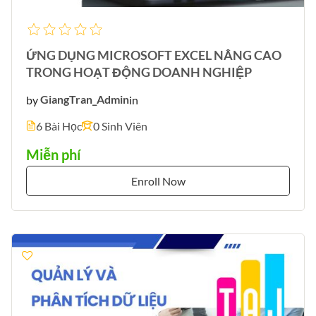
ỨNG DỤNG MICROSOFT EXCEL NÂNG CAO
TRONG HOẠT ĐỘNG DOANH NGHIỆP
by
GiangTran_Admin
in
6 Bài Học
0 Sinh Viên
Miễn phí
Enroll Now