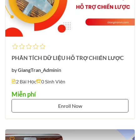
PHÂN TÍCH DỮ LIỆU HỖ TRỢ CHIẾN LƯỢC
by
GiangTran_Admin
in
2 Bài Học
0 Sinh Viên
Miễn phí
Enroll Now