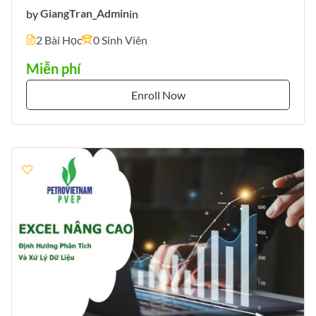
by
GiangTran_Admin
in
2 Bài Học
0 Sinh Viên
Miễn phí
Enroll Now