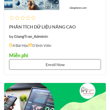
PHÂN TÍCH DỮ LIỆU NÂNG CAO
by
GiangTran_Admin
in
4 Bài Học
0 Sinh Viên
Miễn phí
Enroll Now