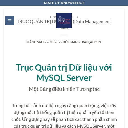
Bỏ
TASTE OF KNOWLEDGE
qua
nội
UNCATEGORIZED
TRỤC QUẢN TRỊ DỮ LIỆU” (Data Management
dung
Axes)
ĐĂNG VÀO
22/10/2025
BỞI
GIANGTRAN_ADMIN
Trục Quản trị Dữ liệu với
MySQL Server
Một Bảng điều khiển Tương tác
Trong bối cảnh dữ liệu ngày càng quan trọng, việc xây
dựng một hệ thống quản trị hiệu quả là yếu tố then
chốt. Ứng dụng này sẽ phân tích các thành phần chính
của trục quản trị dữ liệu và cách MySQL Server, một