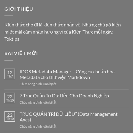
GIỚI THIỆU
Kiến thức cho đi là kiến thức nhận về. Những chú gõ kiến
miệt mài cảm nhận hương vị của Kiến Thức mỗi ngày.
Toktips
BÀI VIẾT MỚI
IDOS Metadata Manager – Công cụ chuẩn hóa
12
Th7
Metadata cho thư viện Markdown
ở
Chức năng bình luận bị tắt
IDOS
Metadata
7 Trục Quản Trị Dữ Liệu Cho Doanh Nghiệp
22
Manager
Th10
ở
Chức năng bình luận bị tắt
–
7
Công
Trục
cụ
TRỤC QUẢN TRỊ DỮ LIỆU” (Data Management
22
Quản
chuẩn
Th10
Axes)
Trị
hóa
Dữ
ở
Chức năng bình luận bị tắt
Metadata
Liệu
TRỤC
cho