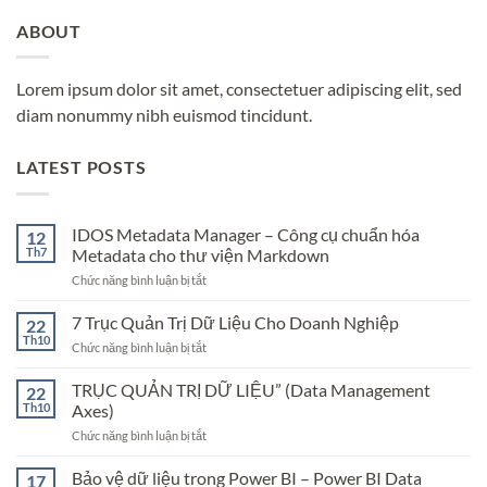
ABOUT
Lorem ipsum dolor sit amet, consectetuer adipiscing elit, sed
diam nonummy nibh euismod tincidunt.
LATEST POSTS
IDOS Metadata Manager – Công cụ chuẩn hóa
12
Th7
Metadata cho thư viện Markdown
ở
Chức năng bình luận bị tắt
IDOS
Metadata
7 Trục Quản Trị Dữ Liệu Cho Doanh Nghiệp
22
Manager
Th10
ở
Chức năng bình luận bị tắt
–
7
Công
Trục
cụ
TRỤC QUẢN TRỊ DỮ LIỆU” (Data Management
22
Quản
chuẩn
Th10
Axes)
Trị
hóa
Dữ
ở
Chức năng bình luận bị tắt
Metadata
Liệu
TRỤC
cho
Cho
QUẢN
thư
Bảo vệ dữ liệu trong Power BI – Power BI Data
17
Doanh
TRỊ