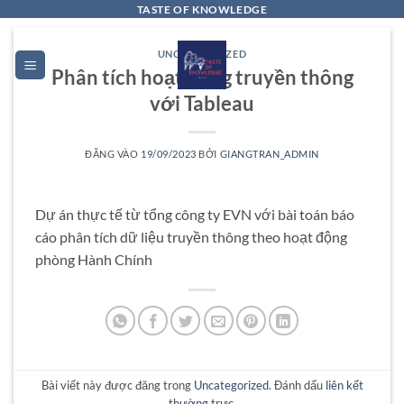
Bỏ
TASTE OF KNOWLEDGE
qua
nội
UNCATEGORIZED
Phân tích hoạt động truyền thông
dung
với Tableau
ĐĂNG VÀO
19/09/2023
BỞI
GIANGTRAN_ADMIN
Dự án thực tế từ tổng công ty EVN với bài toán báo
cáo phân tích dữ liệu truyền thông theo hoạt động
phòng Hành Chính
Bài viết này được đăng trong
Uncategorized
. Đánh dấu
liên kết
thường trực
.