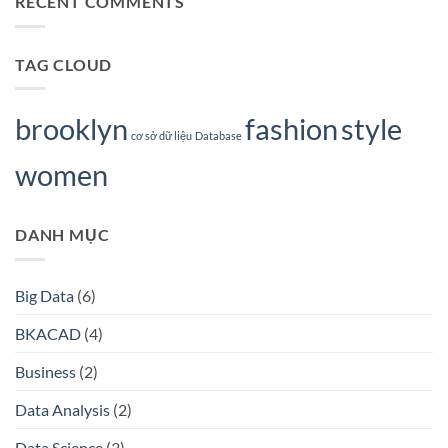
RECENT COMMENTS
BI
–
–
trong
Power
Power
BI
TAG CLOUD
BI
Data
Protection
brooklyn
fashion
style
cơ sở dữ liệu
Database
women
DANH MỤC
Big Data
(6)
BKACAD
(4)
Business
(2)
Data Analysis
(2)
Data Science
(3)