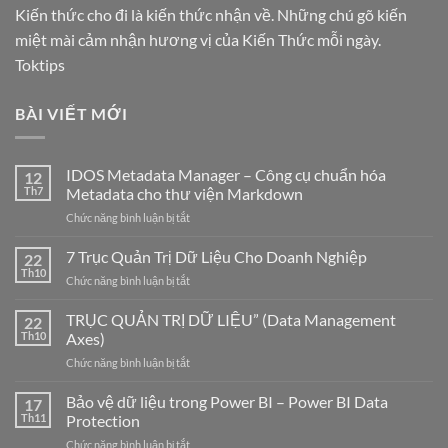
Kiến thức cho đi là kiến thức nhận về. Những chú gõ kiến
miệt mài cảm nhận hương vị của Kiến Thức mỗi ngày.
Toktips
BÀI VIẾT MỚI
IDOS Metadata Manager – Công cụ chuẩn hóa
12
Th7
Metadata cho thư viện Markdown
ở
Chức năng bình luận bị tắt
IDOS
Metadata
7 Trục Quản Trị Dữ Liệu Cho Doanh Nghiệp
22
Manager
Th10
ở
Chức năng bình luận bị tắt
–
7
Công
Trục
TRỤC QUẢN TRỊ DỮ LIỆU” (Data Management
cụ
22
Quản
Th10
Axes)
chuẩn
Trị
hóa
ở
Chức năng bình luận bị tắt
Dữ
Metadata
TRỤC
Liệu
cho
QUẢN
Bảo vệ dữ liệu trong Power BI – Power BI Data
Cho
17
thư
TRỊ
Doanh
Th11
Protection
viện
DỮ
Nghiệp
Markdown
ở
Chức năng bình luận bị tắt
LIỆU”