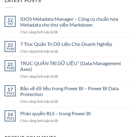
LATEST POSTS
IDOS Metadata Manager – Công cụ chuẩn hóa
12
Th7
Metadata cho thư viện Markdown
ở
Chức năng bình luận bị tắt
IDOS
Metadata
7 Trục Quản Trị Dữ Liệu Cho Doanh Nghiệp
22
Manager
Th10
ở
Chức năng bình luận bị tắt
–
7
Công
Trục
TRỤC QUẢN TRỊ DỮ LIỆU” (Data Management
cụ
22
Quản
Th10
Axes)
chuẩn
Trị
hóa
ở
Chức năng bình luận bị tắt
Dữ
Metadata
TRỤC
Liệu
cho
QUẢN
Bảo vệ dữ liệu trong Power BI – Power BI Data
Cho
17
thư
TRỊ
Doanh
Th11
Protection
viện
DỮ
Nghiệp
Markdown
ở
Chức năng bình luận bị tắt
LIỆU”
Bảo
(Data
vệ
Phân quyền RLS – trong Power BI
Management
14
dữ
Axes)
Th11
ở
Chức năng bình luận bị tắt
liệu
Phân
trong
quyền
Power
RLS