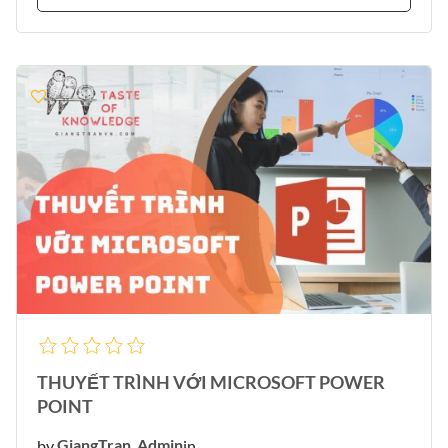
THUYẾT TRÌNH VỚI MICROSOFT POWER
POINT
by
GiangTran_Admin
in