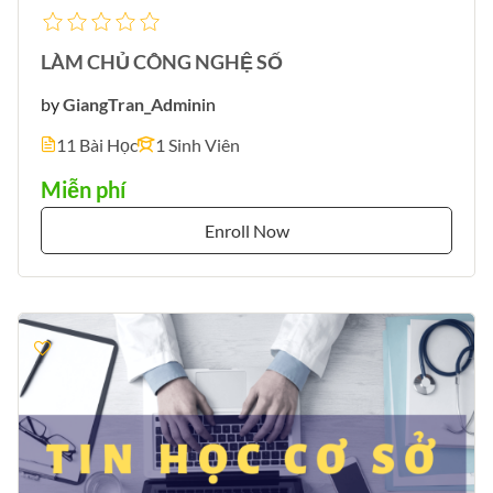
LÀM CHỦ CÔNG NGHỆ SỐ
by
GiangTran_Admin
in
11 Bài Học
1 Sinh Viên
Miễn phí
Enroll Now