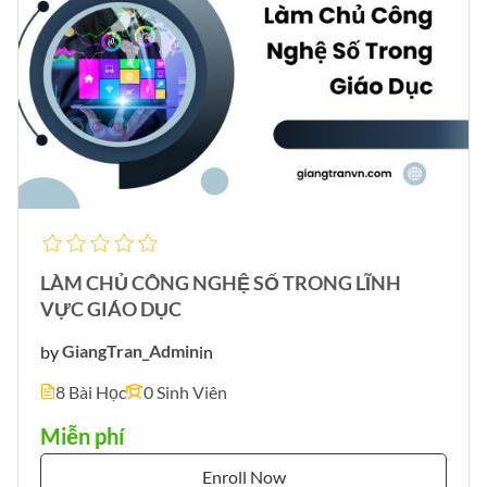
LÀM CHỦ CÔNG NGHỆ SỐ TRONG LĨNH
VỰC GIÁO DỤC
by
GiangTran_Admin
in
8 Bài Học
0 Sinh Viên
Miễn phí
Enroll Now