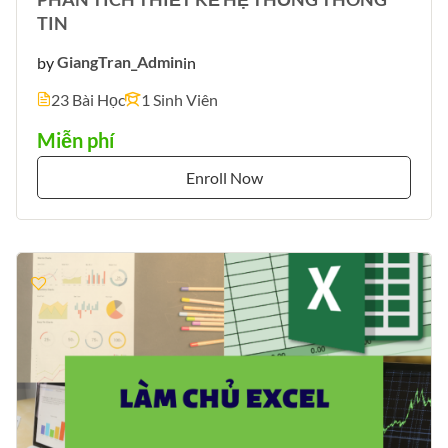
TIN
by
GiangTran_Admin
in
23 Bài Học
1 Sinh Viên
Miễn phí
Enroll Now