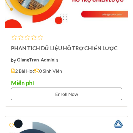
PHÂN TÍCH DỮ LIỆU HỖ TRỢ CHIẾN LƯỢC
by
GiangTran_Admin
in
2 Bài Học
0 Sinh Viên
Miễn phí
Enroll Now