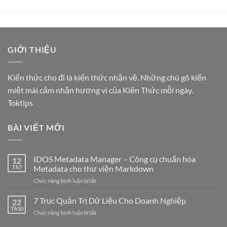
GIỚI THIỆU
Kiến thức cho đi là kiến thức nhận về. Những chú gõ kiến
miệt mài cảm nhận hương vị của Kiến Thức mỗi ngày.
Toktips
BÀI VIẾT MỚI
IDOS Metadata Manager – Công cụ chuẩn hóa
12
Th7
Metadata cho thư viện Markdown
ở
Chức năng bình luận bị tắt
IDOS
Metadata
7 Trục Quản Trị Dữ Liệu Cho Doanh Nghiệp
22
Manager
Th10
ở
Chức năng bình luận bị tắt
–
7
Công