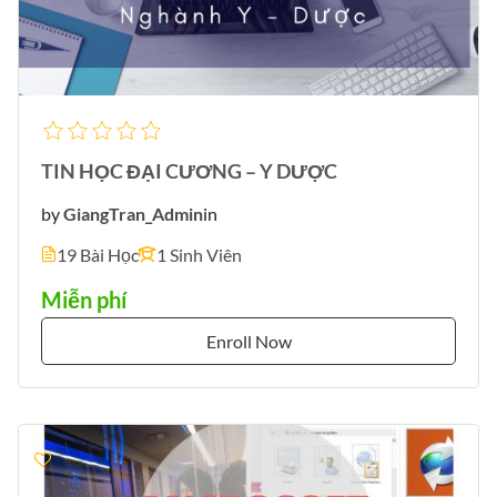
TIN HỌC ĐẠI CƯƠNG – Y DƯỢC
by
GiangTran_Admin
in
19 Bài Học
1 Sinh Viên
Miễn phí
Enroll Now