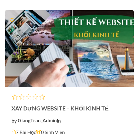
XÂY DỰNG WEBSITE – KHỐI KINH TẾ
by
GiangTran_Admin
in
7 Bài Học
0 Sinh Viên