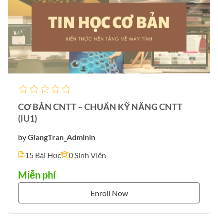
CƠ BẢN CNTT – CHUẨN KỸ NĂNG CNTT
(IU1)
by
GiangTran_Admin
in
15 Bài Học
0 Sinh Viên
Miễn phí
Enroll Now