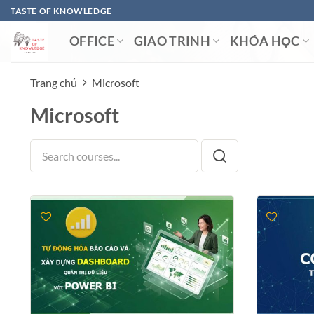
Bỏ
TASTE OF KNOWLEDGE
qua
OFFICE
GIAO TRINH
KHÓA HỌC
nội
dung
Trang chủ
Microsoft
Microsoft