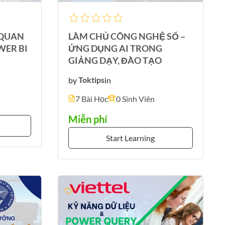
 QUAN
LÀM CHỦ CÔNG NGHỆ SỐ –
WER BI
ỨNG DỤNG AI TRONG
GIẢNG DẠY, ĐÀO TẠO
by
Toktips
in
7 Bài Học
0 Sinh Viên
Miễn phí
Start Learning