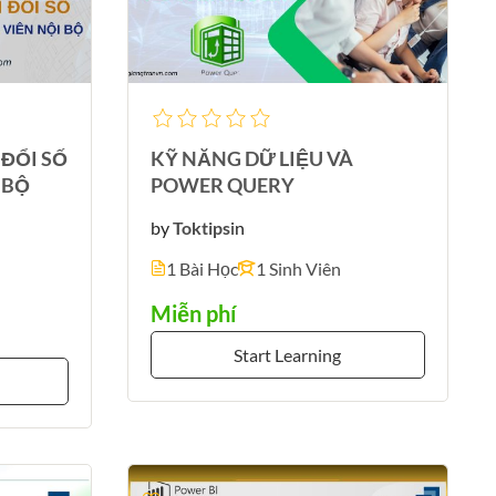
ĐỔI SỐ
KỸ NĂNG DỮ LIỆU VÀ
 BỘ
POWER QUERY
by
Toktips
in
1 Bài Học
1 Sinh Viên
Miễn phí
Start Learning