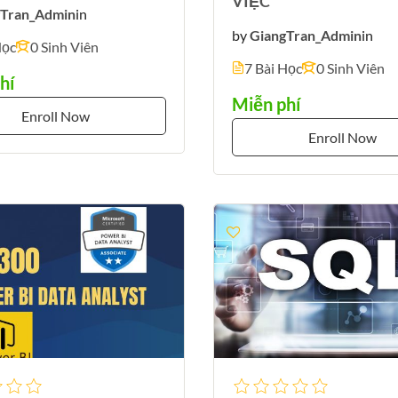
VIỆC
gTran_Admin
in
by
GiangTran_Admin
in
Học
0 Sinh Viên
7 Bài Học
0 Sinh Viên
hí
Miễn phí
Enroll Now
Enroll Now