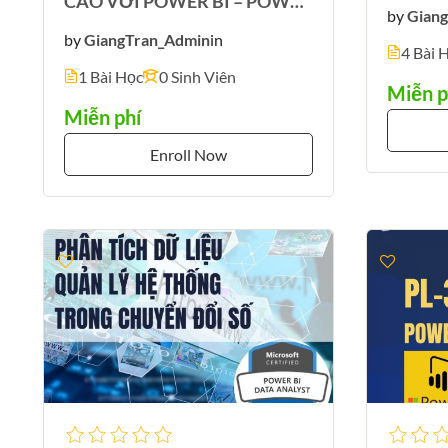
CÁO VỚI POWER BI – POWER
by
Gian
QUERY – POWER POINT
by
GiangTran_Admin
in
4 Bài 
1 Bài Học
0 Sinh Viên
Miễn p
Miễn phí
Enroll Now