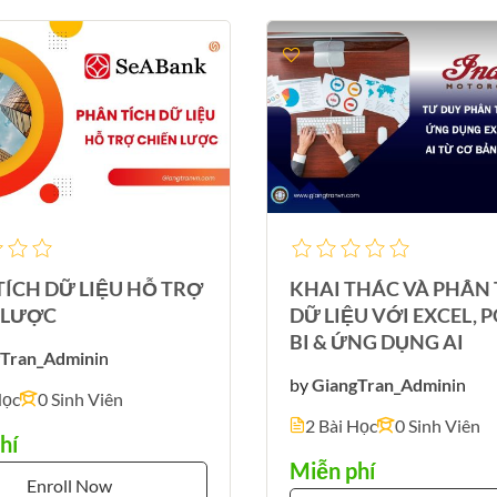
ÍCH DỮ LIỆU HỖ TRỢ
KHAI THÁC VÀ PHÂN 
 LƯỢC
DỮ LIỆU VỚI EXCEL,
BI & ỨNG DỤNG AI
gTran_Admin
in
by
GiangTran_Admin
in
Học
0 Sinh Viên
2 Bài Học
0 Sinh Viên
hí
Miễn phí
Enroll Now