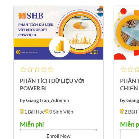
PHÂN TÍCH DỮ LIỆU VỚI
PHÂN T
POWER BI
CHIẾN
by
GiangTran_Admin
in
by
Gian
1 Bài Học
0 Sinh Viên
2 Bài 
Miễn phí
Miễn p
Enroll Now