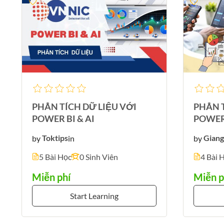
PHÂN TÍCH DỮ LIỆU VỚI
PHÂN T
POWER BI & AI
POWER
by
Toktips
in
by
Gian
5 Bài Học
0 Sinh Viên
4 Bài 
Miễn phí
Miễn p
Start Learning