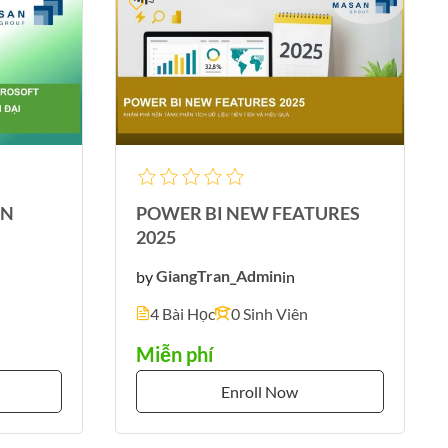
ỆN
POWER BI NEW FEATURES
2025
by
GiangTran_Admin
in
4 Bài Học
0 Sinh Viên
Miễn phí
Enroll Now