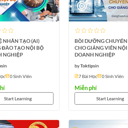
Ệ NHÂN TẠO (AI)
BỒI DƯỠNG CHUYỂN 
 ĐÀO TẠO NỘI BỘ
CHO GIẢNG VIÊN NỘI
 NGHIỆP
DOANH NGHIỆP
ps
in
by
Toktips
in
Học
0 Sinh Viên
7 Bài Học
0 Sinh Viên
hí
Miễn phí
Start Learning
Start Learning