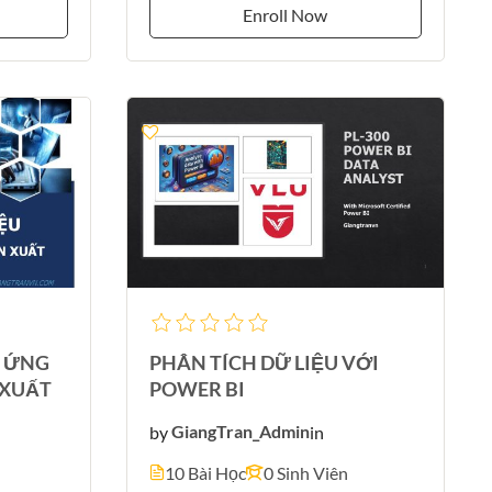
Enroll Now
& ỨNG
PHÂN TÍCH DỮ LIỆU VỚI
 XUẤT
POWER BI
by
GiangTran_Admin
in
10 Bài Học
0 Sinh Viên