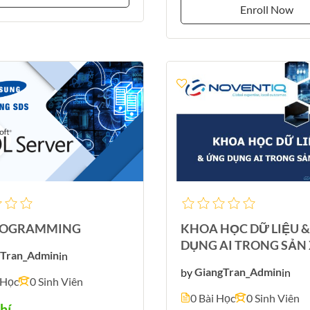
Enroll Now
ROGRAMMING
KHOA HỌC DỮ LIỆU 
DỤNG AI TRONG SẢN
gTran_Admin
in
by
GiangTran_Admin
in
 Học
0 Sinh Viên
0 Bài Học
0 Sinh Viên
hí