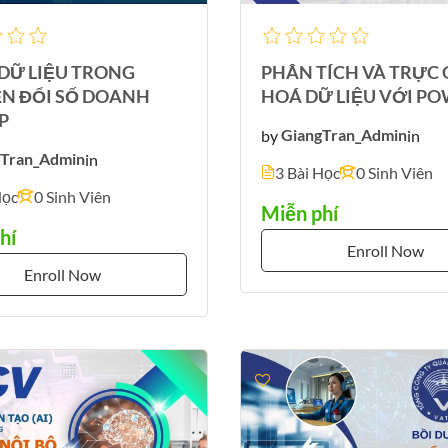
 DỮ LIỆU TRONG
PHÂN TÍCH VÀ TRỰC
N ĐỔI SỐ DOANH
HOÁ DỮ LIỆU VỚI PO
P
by
GiangTran_Admin
in
gTran_Admin
in
3 Bài Học
0 Sinh Viên
Học
0 Sinh Viên
Miễn phí
hí
Enroll Now
Enroll Now