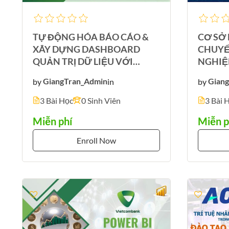
TỰ ĐỘNG HÓA BÁO CÁO &
CƠ SỞ
XÂY DỰNG DASHBOARD
CHUYỂ
QUẢN TRỊ DỮ LIỆU VỚI
NGHIỆ
POWER BI
by
GiangTran_Admin
in
by
Gian
3 Bài Học
0 Sinh Viên
3 Bài 
Miễn phí
Miễn p
Enroll Now