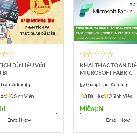
ÍCH DỮ LIỆU VỚI
KHAI THÁC TOÀN DI
 BI
MICROSOFT FABRIC
gTran_Admin
in
by
GiangTran_Admin
in
Học
0 Sinh Viên
3 Bài Học
0 Sinh Viên
hí
Miễn phí
Enroll Now
Enroll Now