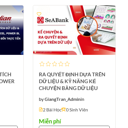
TÍCH
RA QUYẾT ĐỊNH DỰA TRÊN
 POWER
DỮ LIỆU & KỸ NĂNG KỂ
CHUYỆN BẰNG DỮ LIỆU
by
GiangTran_Admin
in
2 Bài Học
0 Sinh Viên
Miễn phí