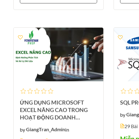
ỨNG DỤNG MICROSOFT
SQL P
EXCEL NÂNG CAO TRONG
by
Gian
HOẠT ĐỘNG DOANH
NGHIỆP
29 Bài
by
GiangTran_Admin
in
Miễn p