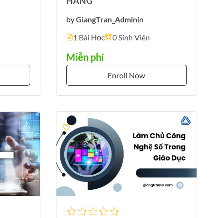
HÀNG
by
GiangTran_Admin
in
1 Bài Học
0 Sinh Viên
Miễn phí
Enroll Now