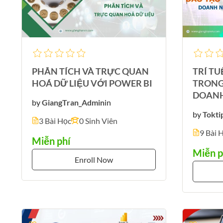
PHÂN TÍCH VÀ TRỰC QUAN
TRÍ TU
HOÁ DỮ LIỆU VỚI POWER BI
TRONG
DOANH
by
GiangTran_Admin
in
by
Tokti
3 Bài Học
0 Sinh Viên
9 Bài 
Miễn phí
Miễn p
Enroll Now