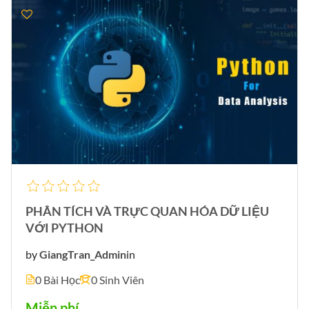
PHÂN TÍCH VÀ TRỰC QUAN HÓA DỮ LIỆU
VỚI PYTHON
by
GiangTran_Admin
in
0 Bài Học
0 Sinh Viên
Miễn phí