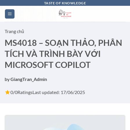
Bỏ
TASTE OF KNOWLEDGE
qua
nội
dung
Trang chủ
MS4018 – SOẠN THẢO, PHÂN
TÍCH VÀ TRÌNH BÀY VỚI
MICROSOFT COPILOT
by
GiangTran_Admin
0/0
Ratings
Last updated: 17/06/2025