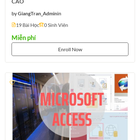
CAO
by
GiangTran_Admin
in
19 Bài Học
0 Sinh Viên
Miễn phí
Enroll Now