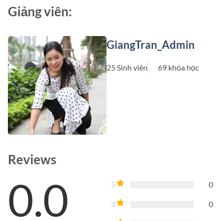
Giảng viên:
GiangTran_Admin
25 Sinh viên
69 khóa học
Reviews
0.0
5
0
4
0