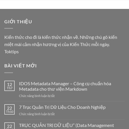
GIỚI THIỆU
Kiến thức cho đi là kiến thức nhận về. Những chú gõ kiến
miệt mài cảm nhận hương vị của Kiến Thức mỗi ngày.
Toktips
BÀI VIẾT MỚI
IDOS Metadata Manager – Công cụ chuẩn hóa
12
Th7
Metadata cho thư viện Markdown
ở
Chức năng bình luận bị tắt
IDOS
Metadata
7 Trục Quản Trị Dữ Liệu Cho Doanh Nghiệp
22
Manager
Th10
ở
Chức năng bình luận bị tắt
–
7
Công
Trục
TRỤC QUẢN TRỊ DỮ LIỆU” (Data Management
cụ
22
Quản