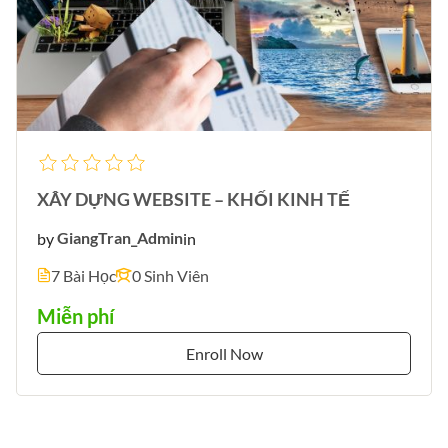
XÂY DỰNG WEBSITE – KHỐI KINH TẾ
by
GiangTran_Admin
in
7 Bài Học
0 Sinh Viên
Miễn phí
Enroll Now