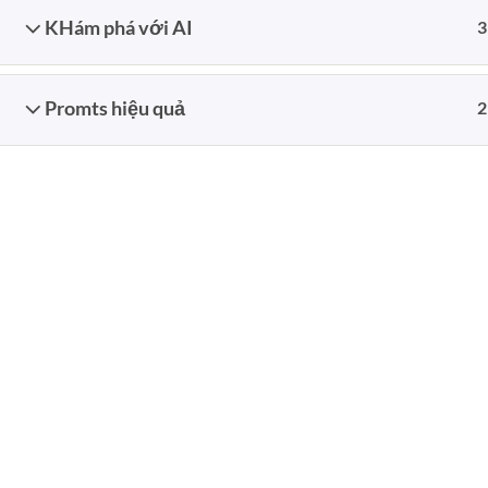
KHám phá với AI
3
22
Th10
Promts hiệu quả
2
17
Th11
GIỚI THIỆU
Giangtranvn.com