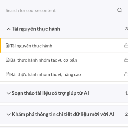
Bỏ
TASTE OF KNOWLEDGE
qua
OFFICE
GIAO TRINH
KHÓA HỌC
nội
dung
Tài nguyên thực hành
3
Trang chủ
Tài nguyên thực hành
Bài thực hành nhóm tác vụ cơ bản
GIỚI THIỆU
BÀI
Bài thực hành nhóm tác vụ nâng cao
Kiến thức cho đi là kiến thức nhận
12
về. Những chú gõ kiến miệt mài
Th7
Soạn thảo tài liệu có trợ giúp từ AI
1
cảm nhận hương vị của Kiến Thức
mỗi ngày.
Toktips
Khám phá thông tin chi tiết dữ liệu mới với AI
2
22
Th10