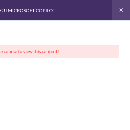
Giới thiệu
-
 VỚI MICROSOFT COPILOT
ƯỜI VIỆT
CHUYỂN ĐỔI SỐ
-
he course to view this content!
 mới
liên