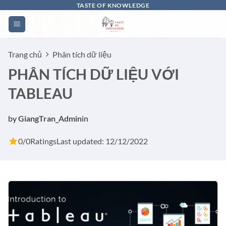
Bỏ
TASTE OF KNOWLEDGE
qua
nội
dung
Trang chủ
Phân tích dữ liệu
PHÂN TÍCH DỮ LIỆU VỚI
TABLEAU
by
GiangTran_Admin
in
0/0
Ratings
Last updated: 12/12/2022