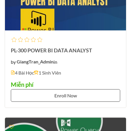
PL-300 POWER BI DATA ANALYST
by
GiangTran_Admin
in
4 Bài Học
1 Sinh Viên
Miễn phí
Enroll Now