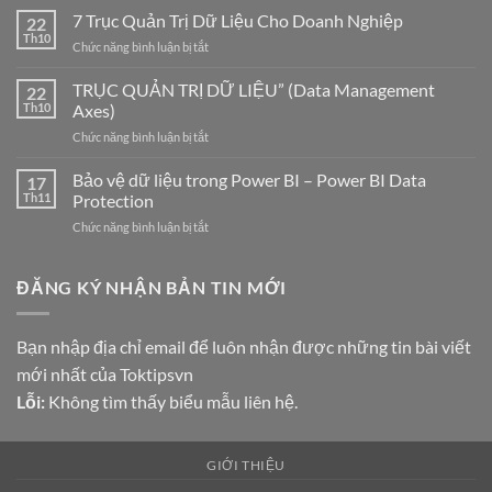
Metadata
7 Trục Quản Trị Dữ Liệu Cho Doanh Nghiệp
22
Manager
Th10
ở
Chức năng bình luận bị tắt
–
7
Công
Trục
TRỤC QUẢN TRỊ DỮ LIỆU” (Data Management
cụ
22
Quản
Th10
Axes)
chuẩn
Trị
hóa
ở
Chức năng bình luận bị tắt
Dữ
Metadata
TRỤC
Liệu
cho
QUẢN
Bảo vệ dữ liệu trong Power BI – Power BI Data
Cho
17
thư
TRỊ
Doanh
Th11
Protection
viện
DỮ
Nghiệp
Markdown
ở
Chức năng bình luận bị tắt
LIỆU”
Bảo
(Data
vệ
Management
dữ
ĐĂNG KÝ NHẬN BẢN TIN MỚI
Axes)
liệu
trong
Power
Bạn nhập địa chỉ email để luôn nhận được những tin bài viết
BI
mới nhất của Toktipsvn
–
Power
Lỗi:
Không tìm thấy biểu mẫu liên hệ.
BI
Data
Protection
GIỚI THIỆU