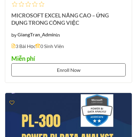
MICROSOFT EXCEL NÂNG CAO – ỨNG
DỤNG TRONG CÔNG VIỆC
by
GiangTran_Admin
in
3 Bài Học
0 Sinh Viên
Miễn phí
Enroll Now