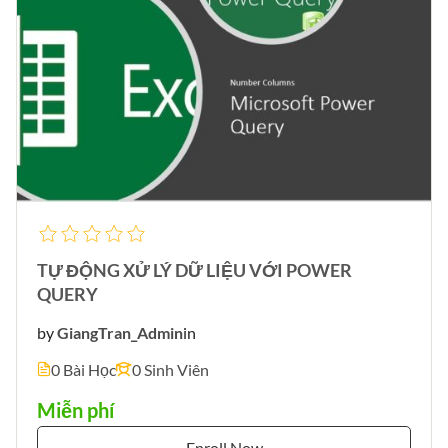
TỰ ĐỘNG XỬ LÝ DỮ LIỆU VỚI POWER
QUERY
by
GiangTran_Admin
in
0 Bài Học
0 Sinh Viên
Miễn phí
Enroll Now