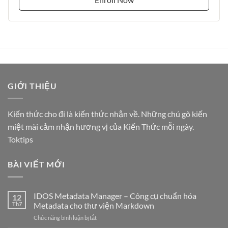
GIỚI THIỆU
Kiến thức cho đi là kiến thức nhận về. Những chú gõ kiến
miệt mài cảm nhận hương vị của Kiến Thức mỗi ngày.
Toktips
BÀI VIẾT MỚI
IDOS Metadata Manager – Công cụ chuẩn hóa
12
Th7
Metadata cho thư viện Markdown
ở
Chức năng bình luận bị tắt
IDOS