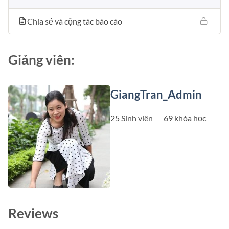
Chia sẻ và cộng tác báo cáo
Giảng viên:
GiangTran_Admin
25 Sinh viên
69 khóa học
Reviews