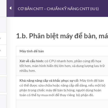
CƠ BẢN CNTT – CHUẨN KỸ NĂNG CNTT (IU1)
DATA SCIENCE
GIỚI THIỆU
TỪ THIỆN – NỤ C
1.b. Phân biệt máy để bàn, má
Máy tính để bàn
 VIẾT MỚI
ĐĂNG KÝ NHẬN BẢN TIN
MỚI
Xét
về cấu hình:
có CPU nhanh hơn, phần cứng đồ họa
tốt hơn, màn hình hiển thị lớn hơn, và dung lượng lưu trữ
IDOS Metadata Manager –
nhiều hơn.
Bạn nhập địa chỉ email để luôn
Công cụ chuẩn hóa
Metadata cho thư viện
nhận được những tin bài viết
Khả năng nâng cấp và khắc phục sự cố:
Máy tính để bàn
Markdown
nhất của Toktipsvn
có thể được sửa chữa hoặc nâng cấp dễ dàng, nếu một bộ
ở
Chức năng bình luận bị tắt
phận trong chiếc máy để bàn bị hỏng, người dùng hoàn
Lỗi:
Không tìm thấy biểu mẫu 
IDOS
toàn có thể tự mua mới để thay riêng bộ phận đó.
Metadata
hệ.
7 Trục Quản Trị Dữ Liệu
Manager
Cho Doanh Nghiệp
–
ở
Chức năng bình luận bị tắt
Công