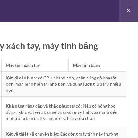
Giới thiệu
-
ƯỜI VIỆT
CHUYỂN ĐỔI SỐ
-
y xách tay, máy tính bảng
Máy tính xách tay
Máy tính bảng
Xét về cấu hình:
có CPU nhanh hơn, phần cứng đồ họa tốt
hơn, màn hình hiển thị nhỏ hơn, và dung lượng lưu trữ nhiều
hơn.
 mới
Khả năng nâng cấp và khắc phục sự cố:
Nếu có hỏng hóc
đồng nghĩa với việc bạn sẽ phải gửi máy tính của mình đến
liên
một trung tâm dịch vụ hoặc cửa hàng sửa chữa.
Xét
về
thiết
kế chuyên biệt:
Các dòng máy tính này thường