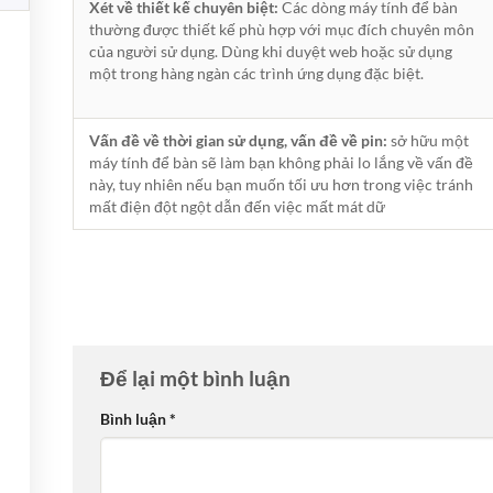
Xét về thiết kế chuyên biệt:
Các dòng máy tính để bàn
7
cụ
thường được thiết kế phù hợp với mục đích chuyên môn
Trục
TRỤC QUẢN TRỊ DỮ
chuẩn
của người sử dụng. Dùng khi duyệt web hoặc sử dụng
Quản
hóa
LIỆU” (Data Management
Trị
một trong hàng ngàn các trình ứng dụng đặc biệt.
Metadata
Axes)
Dữ
cho
ở
Chức năng bình luận bị tắt
Liệu
thư
TRỤC
Cho
viện
Vấn đề về thời gian sử dụng, vấn đề về pin:
sở hữu một
QUẢN
Doanh
Bảo vệ dữ liệu trong Power
Markdown
máy tính để bàn sẽ làm bạn không phải lo lắng về vấn đề
TRỊ
Nghiệp
BI – Power BI Data
DỮ
này, tuy nhiên nếu bạn muốn tối ưu hơn trong việc tránh
Protection
LIỆU”
mất điện đột ngột dẫn đến việc mất mát dữ
ở
Chức năng bình luận bị tắt
(Data
Bảo
Management
vệ
Axes)
dữ
liệu
trong
Power
BI
–
Để lại một bình luận
Power
BI
Bình luận
*
Data
Protection