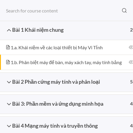
Bỏ
TASTE OF KNOWLEDGE
qua
OFFICE
GIAO TRINH
KHÓA HỌC
nội
dung
Bài 1 Khái niệm chung
2
Trang chủ
Tin học Cơ Bản
1.a. Khái niệm về các loại thiết bị Máy Vi TÍnh
1.b. Phân biệt máy để bàn, máy xách tay, máy tính bảng
GIỚI THIỆU
BÀI
Bài 2 Phần cứng máy tính và phân loại
5
Kiến thức cho đi là kiến thức nhận
12
về. Những chú gõ kiến miệt mài
Th7
cảm nhận hương vị của Kiến Thức
Bài 3: Phần mềm và ứng dụng minh họa
4
mỗi ngày.
Toktips
22
Th10
Bài 4 Mạng máy tính và truyền thông
4