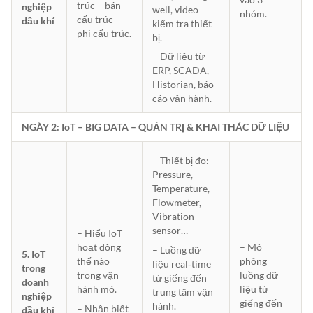
trúc – bán
nghiệp
well, video
nhóm.
cấu trúc –
dầu khí
kiểm tra thiết
phi cấu trúc.
bị.
– Dữ liệu từ
ERP, SCADA,
Historian, báo
cáo vận hành.
NGÀY 2: IoT – BIG DATA – QUẢN TRỊ & KHAI THÁC DỮ LIỆU
– Thiết bị đo:
Pressure,
Temperature,
Flowmeter,
Vibration
sensor…
– Hiểu IoT
– Mô
hoạt động
– Luồng dữ
5. IoT
phỏng
thế nào
liệu real‑time
trong
luồng dữ
trong vận
từ giếng đến
doanh
liệu từ
hành mỏ.
trung tâm vận
nghiệp
giếng đến
hành.
– Nhận biết
dầu khí