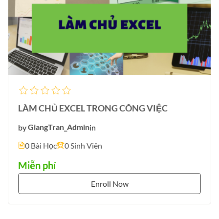
LÀM CHỦ EXCEL TRONG CÔNG VIỆC
by
GiangTran_Admin
in
0 Bài Học
0 Sinh Viên
Miễn phí
Enroll Now