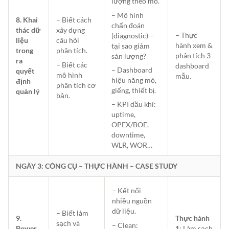
lượng theo mỏ.
– Mô hình
8. Khai
– Biết cách
chẩn đoán
thác dữ
xây dựng
– Thực
(diagnostic) –
liệu
câu hỏi
hành xem &
tại sao giảm
trong
phân tích.
phân tích 3
sản lượng?
ra
– Biết các
dashboard
– Dashboard
quyết
mô hình
mẫu.
hiệu năng mỏ,
định
phân tích cơ
giếng, thiết bị.
quản lý
bản.
– KPI dầu khí:
uptime,
OPEX/BOE,
downtime,
WLR, WOR…
NGÀY 3: CÔNG CỤ – THỰC HÀNH – CASE STUDY
– Kết nối
nhiều nguồn
dữ liệu.
– Biết làm
9.
Thực hành
sạch và
– Clean:
Power
1
: Làm sạch