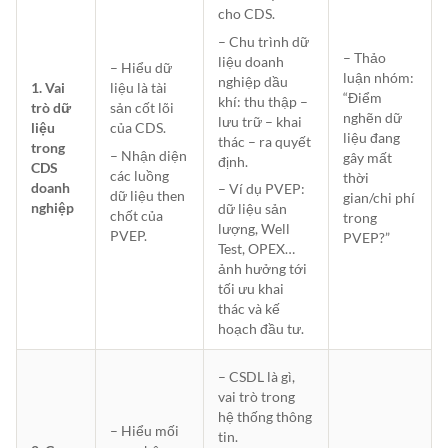
cho CDS.
– Chu trình dữ
– Thảo
liệu doanh
– Hiểu dữ
luận nhóm:
nghiệp dầu
1. Vai
liệu là tài
“Điểm
khí: thu thập –
trò dữ
sản cốt lõi
nghẽn dữ
lưu trữ – khai
liệu
của CDS.
liệu đang
thác – ra quyết
trong
– Nhận diện
gây mất
định.
CDS
các luồng
thời
doanh
– Ví dụ PVEP:
dữ liệu then
gian/chi phí
nghiệp
dữ liệu sản
chốt của
trong
lượng, Well
PVEP.
PVEP?”
Test, OPEX…
ảnh hưởng tới
tối ưu khai
thác và kế
hoạch đầu tư.
– CSDL là gì,
vai trò trong
hệ thống thông
– Hiểu mối
tin.