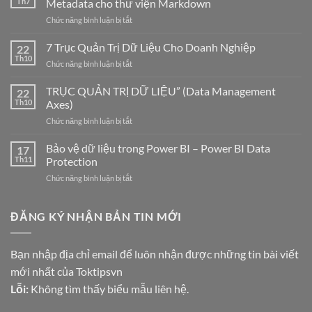
Th7
Metadata cho thư viện Markdown
ở
Chức năng bình luận bị tắt
IDOS
Metadata
7 Trục Quản Trị Dữ Liệu Cho Doanh Nghiệp
22
Manager
Th10
ở
Chức năng bình luận bị tắt
–
7
Công
Trục
TRỤC QUẢN TRỊ DỮ LIỆU” (Data Management
cụ
22
Quản
Th10
Axes)
chuẩn
Trị
hóa
ở
Chức năng bình luận bị tắt
Dữ
Metadata
TRỤC
Liệu
cho
QUẢN
Bảo vệ dữ liệu trong Power BI – Power BI Data
Cho
17
thư
TRỊ
Doanh
Th11
Protection
viện
DỮ
Nghiệp
Markdown
ở
Chức năng bình luận bị tắt
LIỆU”
Bảo
(Data
vệ
Management
dữ
ĐĂNG KÝ NHẬN BẢN TIN MỚI
Axes)
liệu
trong
Power
Bạn nhập địa chỉ email để luôn nhận được những tin bài viết
BI
mới nhất của Toktipsvn
–
Power
Lỗi:
Không tìm thấy biểu mẫu liên hệ.
BI
Data