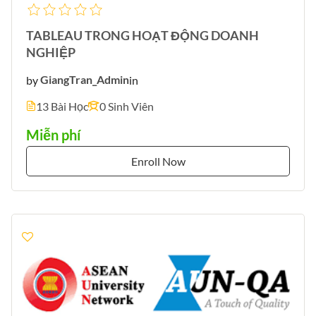
TABLEAU TRONG HOẠT ĐỘNG DOANH
NGHIỆP
by
GiangTran_Admin
in
13 Bài Học
0 Sinh Viên
Miễn phí
Enroll Now