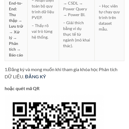
– Nhận diện
End-to-
→ CSDL →
– Học viên
toàn bộ quy
End:
Power Query
tự chạy quy
trình dữ liệu
Thu
→ Power BI.
trình trên
PVEP.
thập →
– Giải thích
dataset
– Thấy rõ
Lưu trữ
bằng ví dụ
mẫu.
vai trò từng
→ Xử
thực tế từ
hệ thống.
lý →
ngành (mỏ khai
Phân
thác).
tích →
Báo cáo
1.Đăng ký và mong muốn khi tham gia khóa học Phân tích
DỮ LIỆU.
ĐĂNG KÝ
hoặc quét mã QR