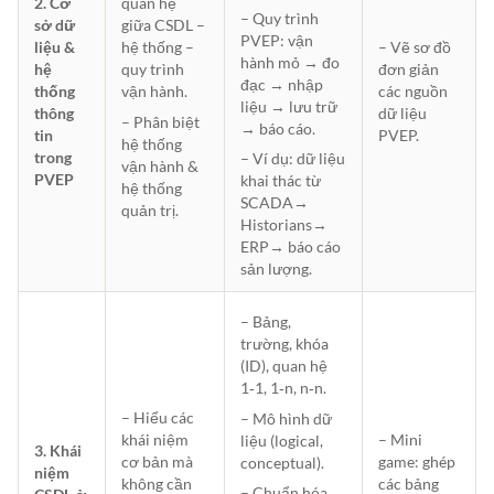
2. Cơ
quan hệ
– Quy trình
sở dữ
giữa CSDL –
PVEP: vận
liệu &
– Vẽ sơ đồ
hệ thống –
hành mỏ → đo
hệ
đơn giản
quy trình
đạc → nhập
thống
các nguồn
vận hành.
liệu → lưu trữ
thông
dữ liệu
– Phân biệt
→ báo cáo.
tin
PVEP.
hệ thống
trong
– Ví dụ: dữ liệu
vận hành &
PVEP
khai thác từ
hệ thống
SCADA→
quản trị.
Historians→
ERP→ báo cáo
sản lượng.
– Bảng,
trường, khóa
(ID), quan hệ
1‑1, 1‑n, n‑n.
– Hiểu các
– Mô hình dữ
– Mini
khái niệm
liệu (logical,
3. Khái
game: ghép
cơ bản mà
conceptual).
niệm
các bảng
không cần
– Chuẩn hóa