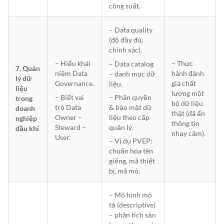
công suất.
– Data quality
(độ đầy đủ,
chính xác).
– Thực
– Hiểu khái
– Data catalog
7. Quản
hành đánh
niệm Data
– danh mục dữ
lý dữ
giá chất
Governance.
liệu.
liệu
lượng một
– Biết vai
– Phân quyền
trong
bộ dữ liệu
trò Data
& bảo mật dữ
doanh
thật (đã ẩn
Owner –
liệu theo cấp
nghiệp
thông tin
Steward –
quản lý.
dầu khí
nhạy cảm).
User.
– Ví dụ PVEP:
chuẩn hóa tên
giếng, mã thiết
bị, mã mỏ.
– Mô hình mô
tả (descriptive)
– phân tích sản