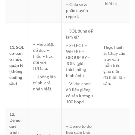
thiết bị.
– Chia sẻ &
phân quyền
report.
– SQL dùng để
làm gì?
– Hiểu SQL
– SELECT –
11. SQL
Thực hành
để đọc –
WHERE –
cơ bản
5
: Chạy câu
hiểu – trao
GROUP BY –
ở mức
truy vấn
đổi với
JOIN (giải
quản lý
mẫu trên
IT/Data.
thích bằng
(không
giao diện
hình ảnh).
– Không lập
coding
đã thiết lập
trình, chỉ
sâu)
sẵn.
– Ví dụ: chọn
nhận biết.
dữ liệu giếng
có sản lượng <
100 bopd.
12.
Demo
quy
– Demo từ dữ
trình
liệu cảm biến