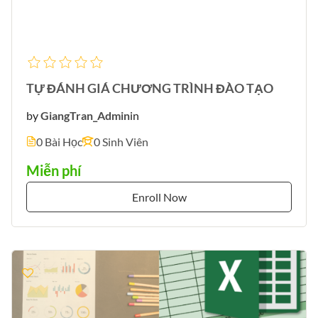
TỰ ĐÁNH GIÁ CHƯƠNG TRÌNH ĐÀO TẠO
by
GiangTran_Admin
in
0 Bài Học
0 Sinh Viên
Miễn phí
Enroll Now