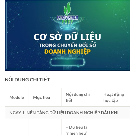
NỘI DUNG CHI TIẾT
Nội dung chi
Hoạt động
Module
Mục tiêu
tiết
học tập
NGÀY 1: NỀN TẢNG DỮ LIỆU DOANH NGHIỆP DẦU KHÍ
– Dữ liệu là
“nhiên liệu”