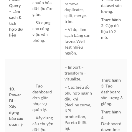
chuẩn hóa
remove
Query
dataset sản
dữ liệu đơn
duplicates,
– Làm
lượng.
giản.
split, merge,
sạch &
Thực hành
trim.
– Sử dụng
tích
2
: Gộp dữ
cho công
hợp dữ
– Ví dụ: làm
liệu từ 2
việc văn
liệu
sạch bảng sản
mỏ.
phòng.
lượng Well
Test nhiều
nguồn.
– Import –
transform –
visualize.
Thực hành
– Tạo
3
: Tạo
– Các biểu đồ
10.
dashboard
dashboard
phù hợp ngành
Power
đơn giản
sản lượng 3
dầu khí
BI –
phục vụ
giếng.
(decline curve,
Xây
quản lý.
KPI
Thực hành
dựng
production,
– Xây dựng
4
:
báo cáo
Pareto thiết
câu chuyện
Dashboard
quản lý
bị).
dữ liệu.
downtime