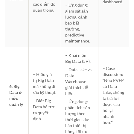
dashboard.
các điểm đo
– Ứng dụng:
quan trọng.
giám sát sản
lượng, cảnh
báo bất
thường,
predictive
maintenance.
– Khái niệm
Big Data (5V).
– Case
– Data Lake vs
discussion:
– Hiểu giá
Data
“Nếu PVEP
trị Big Data
Warehouse –
6. Big
có Data
mà không đi
giải thích dễ
Data ở
Lake, chúng
sâu kỹ thuật.
hiểu.
mức
ta trả lời
– Biết Big
– Ứng dụng:
quản lý
được câu
Data hỗ trợ
phân tích sản
hỏi gì
ra quyết
lượng theo
nhanh
định.
thời gian, dự
hơn?”
báo thiết bị
hỏng, tối ưu