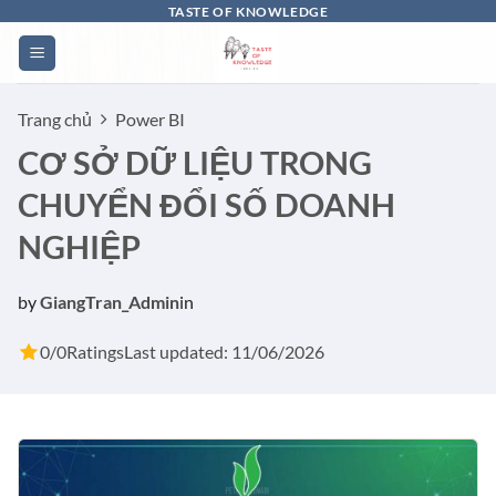
Bỏ
TASTE OF KNOWLEDGE
qua
nội
dung
Trang chủ
Power BI
CƠ SỞ DỮ LIỆU TRONG
CHUYỂN ĐỔI SỐ DOANH
NGHIỆP
by
GiangTran_Admin
in
0/0
Ratings
Last updated: 11/06/2026