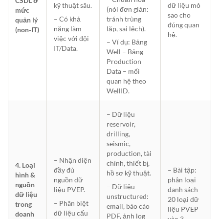
CSDL ở
dữ liệu mỏ
kỹ thuật sâu.
(nói đơn giản:
mức
sao cho
– Có khả
tránh trùng
quản lý
đúng quan
năng làm
lặp, sai lệch).
(non‑IT)
hệ.
việc với đội
– Ví dụ: Bảng
IT/Data.
Well – Bảng
Production
Data – mối
quan hệ theo
WellID.
– Dữ liệu
reservoir,
drilling,
seismic,
production, tài
– Nhận diện
chính, thiết bị,
4. Loại
– Bài tập:
đầy đủ
hồ sơ kỹ thuật.
hình &
phân loại
nguồn dữ
nguồn
– Dữ liệu
danh sách
liệu PVEP.
dữ liệu
unstructured:
20 loại dữ
– Phân biệt
trong
email, báo cáo
liệu PVEP
dữ liệu cấu
doanh
PDF, ảnh log
vào 3