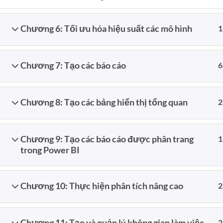
22
Th10
Chương 6: Tối ưu hóa hiệu suất các mô hình
1
Chương 7: Tạo các báo cáo
6
17
Th11
Chương 8: Tạo các bảng hiển thị tổng quan
2
GIỚI THIỆU
Chương 9: Tạo các báo cáo được phân trang
1
Giangtranvn.com
trong Power BI
Chương 10: Thực hiện phân tích nâng cao
2
Chương 11: Tạo và quản lý không gian làm việc
2