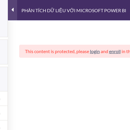
PHÂN TÍCH DỮ LIỆU VỚI MICROSOFT POWER BI
DATA SCIENCE
GIỚI THIỆU
TỪ THIỆN – NỤ C
This content is protected, please
login
and
enroll
in t
 VIẾT MỚI
ĐĂNG KÝ NHẬN BẢN TIN
MỚI
IDOS Metadata Manager –
Bạn nhập địa chỉ email để luôn
Công cụ chuẩn hóa
Metadata cho thư viện
nhận được những tin bài viết
Markdown
nhất của Toktipsvn
ở
Chức năng bình luận bị tắt
Lỗi:
Không tìm thấy biểu mẫu 
IDOS
Metadata
hệ.
7 Trục Quản Trị Dữ Liệu
Manager
Cho Doanh Nghiệp
–
ở
Chức năng bình luận bị tắt
Công