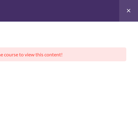
Giới thiệu
-
ƯỜI VIỆT
CHUYỂN ĐỔI SỐ
-
he course to view this content!
 mới
liên