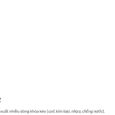
.
2
xuất nhiều dòng khóa kéo (
coil, kim loại, nhựa, chống nước
).