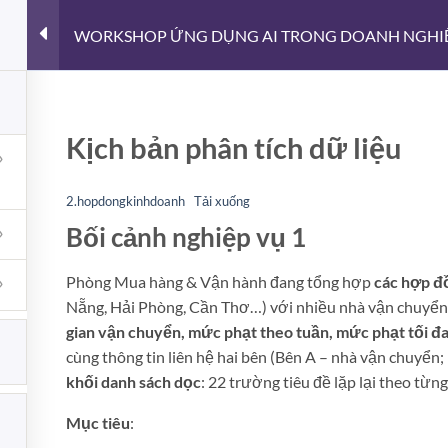
WORKSHOP ỨNG DỤNG AI TRONG DOANH NGHI
DATA SCIENCE
GIỚI THIỆU
TỪ THIỆN – NỤ C
Kịch bản phân tích dữ liệu
2.hopdongkinhdoanh
Tải xuống
 VIẾT MỚI
ĐĂNG KÝ NHẬN BẢN TIN
Bối cảnh nghiệp vụ 1
MỚI
Phòng Mua hàng & Vận hành đang tổng hợp
các hợp đ
IDOS Metadata Manager –
Bạn nhập địa chỉ email để luôn
Công cụ chuẩn hóa
Nẵng, Hải Phòng, Cần Thơ…) với nhiều nhà vận chuyể
Metadata cho thư viện
nhận được những tin bài viết
gian vận chuyển, mức phạt theo tuần, mức phạt tối đa
Markdown
nhất của Toktipsvn
cùng thông tin liên hệ hai bên (Bên A – nhà vận chuyển;
ở
Chức năng bình luận bị tắt
Lỗi:
Không tìm thấy biểu mẫu 
khối danh sách dọc
: 22 trường tiêu đề lặp lại theo từn
IDOS
Metadata
hệ.
7 Trục Quản Trị Dữ Liệu
Manager
Cho Doanh Nghiệp
Mục tiêu
:
–
ở
Chức năng bình luận bị tắt
Công