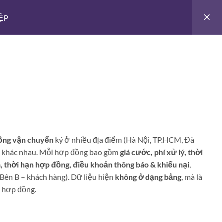
Giới thiệu
-
ỆP
ƯỜI VIỆT
CHUYỂN ĐỔI SỐ
-
ồng vận chuyển
ký ở nhiều địa điểm (Hà Nội, TP.HCM, Đà
n khác nhau. Mỗi hợp đồng bao gồm
giá cước, phí xử lý, thời
 mới
, thời hạn hợp đồng, điều khoản thông báo & khiếu nại
,
 Bên B – khách hàng). Dữ liệu hiện
không ở dạng bảng
, mà là
liên
g hợp đồng.